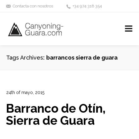
Contacta con nosotros
+34 974 318 354
Desciende los mejores barrancos de la Sierra de Guara
Tags Archives
barrancos sierra de guara
24th of mayo, 2015
In:
Barrancos en la Sierra de Guara
,
Reseñas
Barranco de Otín,
0
0
Sierra de Guara